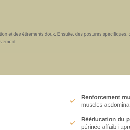
ion et des étirements doux. Ensuite, des postures spécifiques, 
sivement.
.
Renforcement mu
muscles abdominaux
Rééducation du p
périnée affaibli ap