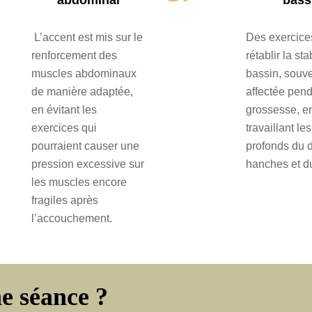
L’accent est mis sur le
Des exercices
renforcement des
rétablir la sta
muscles abdominaux
bassin, souv
de manière adaptée,
affectée pend
en évitant les
grossesse, e
exercices qui
travaillant l
pourraient causer une
profonds du 
pression excessive sur
hanches et d
les muscles encore
fragiles après
l’accouchement.
e séance ?