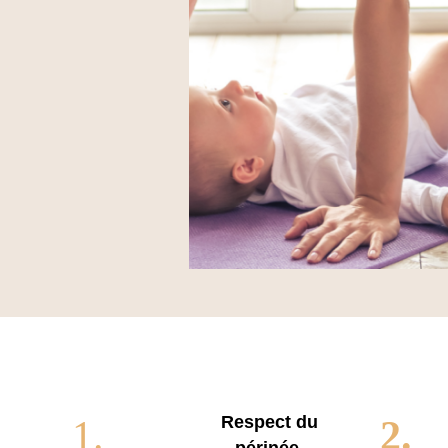
Respect du
1.
2.
périnée