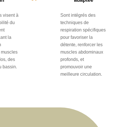
 visent à
Sont intégrés des
bilité du
techniques de
ent
respiration spécifiques
ant la
pour favoriser la
n
détente, renforcer les
es muscles
muscles abdominaux
dos, des
profonds, et
u bassin.
promouvoir une
meilleure circulation.